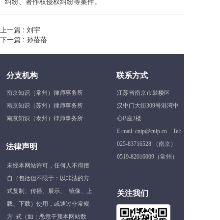
纠纷、著作权侵权纠纷等案件。
上一篇 :
刘宇
下一篇 :
孙蓓蓓
分支机构
联系方式
南京知识（常州）律师事务所
江苏省南京市鼓楼区
南京知识（苏州）律师事务所
汉中门大街309号港湾中
南京知识（泰州）律师事务所
心B座2楼
E-mail: cnip@cnip.cn    Tel: 
025-83716528
 （南京）
法律声明
0519-82016009
（常州）
未经本网站许可，任何人不得擅
自（包括但不限于：以非法的方
式复制、传播、展示、  镜像、上
关注我们
载、下载）使用，或通过非常规
方  式（如：恶意干预本网站数