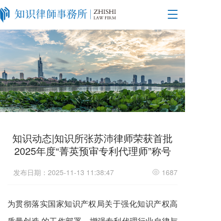
T
o
g
g
l
e
n
a
v
i
g
a
t
知识动态|知识所张苏沛律师荣获首批
i
2025年度“菁英预审专利代理师”称号
o
n
发布日期：2025-11-13 11:38:47
1687
为贯彻落实国家知识产权局关于强化知识产权高