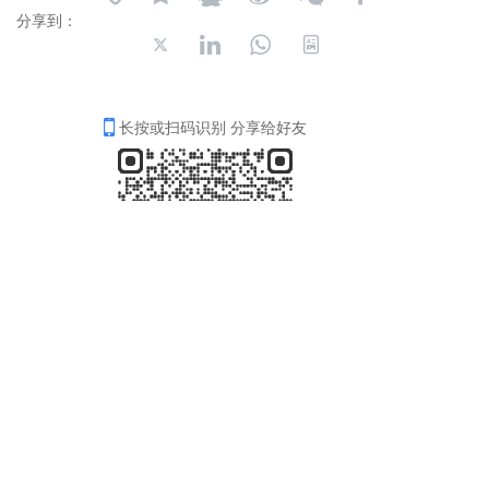
分享到：
长按或扫码识别 分享给好友
分支机构
联系方式
南京知识（常州）律师事务所
江苏省南京市鼓楼区
南京知识（苏州）律师事务所
汉中门大街309号港湾中