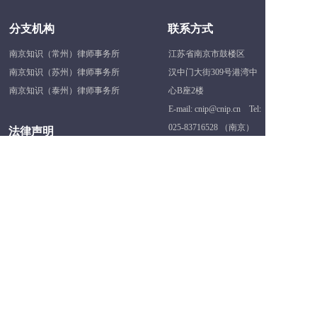
分支机构
联系方式
南京知识（常州）律师事务所
江苏省南京市鼓楼区
南京知识（苏州）律师事务所
汉中门大街309号港湾中
南京知识（泰州）律师事务所
心B座2楼
E-mail: cnip@cnip.cn    Tel: 
025-83716528
 （南京）
法律声明
0519-82016009
（常州）
未经本网站许可，任何人不得擅
自（包括但不限于：以非法的方
式复制、传播、展示、  镜像、上
关注我们
载、下载）使用，或通过非常规
方  式（如：恶意干预本网站数
据）影响本网站  的正常服务。否
则，本网站将依法追究法律  责
任。
官方微信