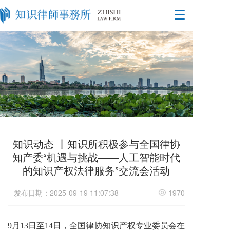
T
o
g
g
l
e
n
a
v
i
g
a
t
知识动态 丨知识所积极参与全国律协
i
知产委“机遇与挑战——人工智能时代
o
的知识产权法律服务”交流会活动
n
发布日期：2025-09-19 11:07:38
1970
9月13日至14日，全国律协知识产权专业委员会在