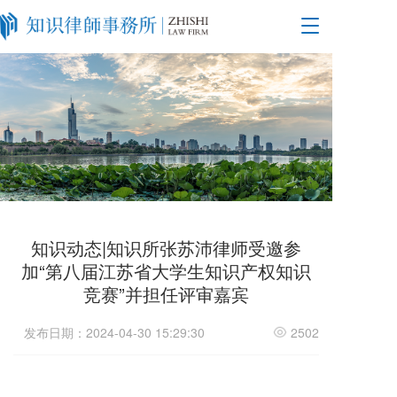
T
o
g
g
l
e
n
a
v
i
g
a
t
知识动态|知识所张苏沛律师受邀参
i
加“第八届江苏省大学生知识产权知识
o
竞赛”并担任评审嘉宾
n
发布日期：2024-04-30 15:29:30
2502